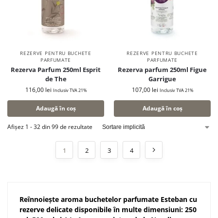
REZERVE PENTRU BUCHETE
REZERVE PENTRU BUCHETE
PARFUMATE
PARFUMATE
Rezerva Parfum 250ml Esprit
Rezerva parfum 250ml Figue
de The
Garrigue
116,00
lei
107,00
lei
Inclusiv TVA 21%
Inclusiv TVA 21%
Adaugă în coș
Adaugă în coș
Afișez 1 - 32 din 99 de rezultate
1
2
3
4
Reînnoiește aroma buchetelor parfumate Esteban cu
rezerve delicate disponibile în multe dimensiuni: 250