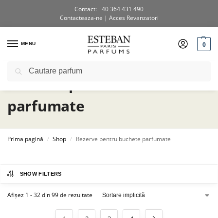
Contact: +40 364 431 490
Contacteaza-ne
|
Acces Revanzatori
0
MENU
Caută
Rezerve pentru buchete
parfumate
Prima pagină
Shop
Rezerve pentru buchete parfumate
/
/
SHOW FILTERS
Afișez 1 - 32 din 99 de rezultate