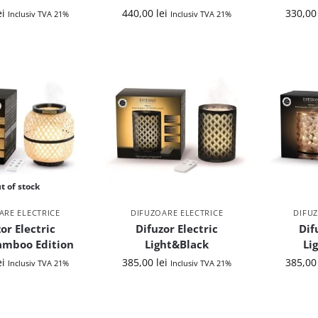
ei
440,00
lei
330,0
Inclusiv TVA 21%
Inclusiv TVA 21%
t of stock
ARE ELECTRICE
DIFUZOARE ELECTRICE
DIFUZ
or Electric
Difuzor Electric
Dif
amboo Edition
Light&Black
Li
ei
385,00
lei
385,0
Inclusiv TVA 21%
Inclusiv TVA 21%