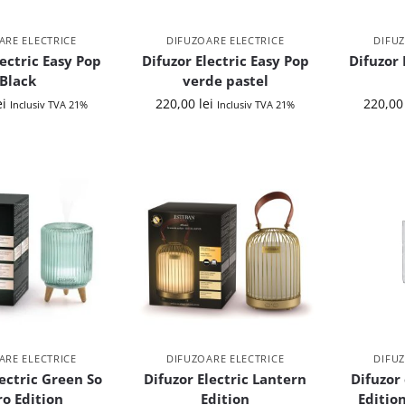
ARE ELECTRICE
DIFUZOARE ELECTRICE
DIFUZ
lectric Easy Pop
Difuzor Electric Easy Pop
Difuzor 
Black
verde pastel
ei
220,00
lei
220,0
Inclusiv TVA 21%
Inclusiv TVA 21%
ARE ELECTRICE
DIFUZOARE ELECTRICE
DIFUZ
lectric Green So
Difuzor Electric Lantern
Difuzor
ro Edition
Edition
Editio