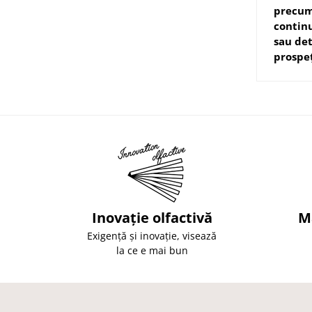
precum 
continu
sau det
prospeț
Inovație olfactivă
M
Exigență și inovație, visează
la ce e mai bun