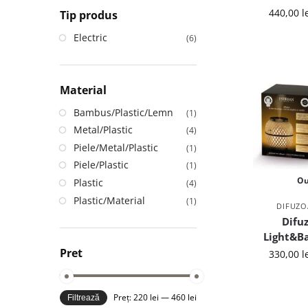
440,00
l
Tip produs
Electric
(6)
Material
Bambus/Plastic/Lemn
(1)
Metal/Plastic
(4)
Piele/Metal/Plastic
(1)
Piele/Plastic
(1)
Ou
Plastic
(4)
Plastic/Material
(1)
DIFUZO
Difuz
Light&B
Pret
330,00
l
Preț:
220 lei
—
460 lei
Filtrează