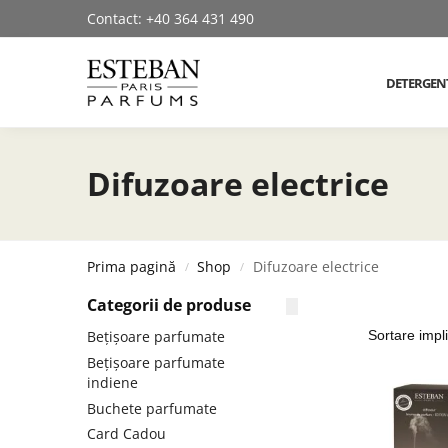
Contact: +40 364 431 490
Cautare produse
DETERGEN
Difuzoare electrice
Prima pagină
Shop
Difuzoare electrice
/
/
Categorii de produse
Bețișoare parfumate
Bețișoare parfumate
indiene
Buchete parfumate
Card Cadou