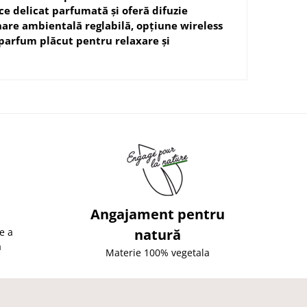
e delicat parfumată și oferă difuzie
nare ambientală reglabilă, opțiune wireless
i parfum plăcut pentru relaxare și
Angajament pentru
e a
natură
ă
Materie 100% vegetala