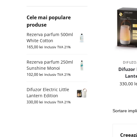
Cele mai populare
produse
Rezerva parfum 500ml
White Cotton
165,00
lei
Inclusiv TVA 21%
Rezerva parfum 250ml
DIFUZO
Sunshine Monoi
Difuzor 
102,00
lei
Inclusiv TVA 21%
Lante
330,00
l
Difuzor Electric Little
Lantern Edition
330,00
lei
Inclusiv TVA 21%
Creează