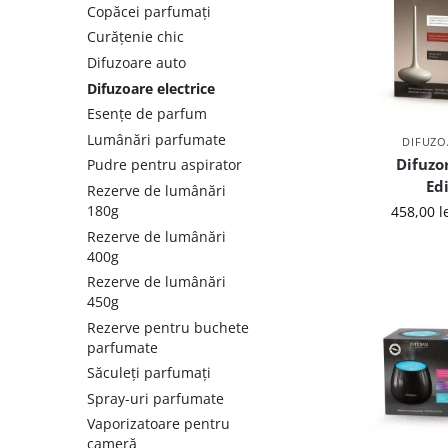
Copăcei parfumați
Curățenie chic
Difuzoare auto
Difuzoare electrice
Esențe de parfum
Lumânări parfumate
DIFUZO
Difuzor
Pudre pentru aspirator
Ed
Rezerve de lumânări
180g
458,00
l
Rezerve de lumânări
400g
Rezerve de lumânări
450g
Rezerve pentru buchete
parfumate
Săculeți parfumați
Spray-uri parfumate
Vaporizatoare pentru
cameră