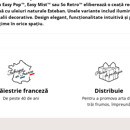
Easy Pop™, Easy Mist™ sau So Retro™ eliberează o ceață rec
ă cu uleiuri naturale Esteban. Unele variante includ ilumi
alii decorative. Design elegant, funcționalitate intuitivă ș
ime în orice spațiu.
ăiestrie franceză
Distribuie
De peste 40 de ani
Pentru a promova arta d
trăi frumos, împreun