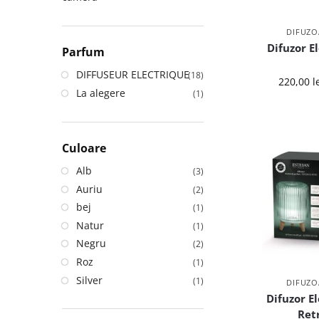
DIFUZO
Difuzor E
Parfum
DIFFUSEUR ELECTRIQUE
(18)
220,00
l
La alegere
(1)
Culoare
Alb
(3)
Auriu
(2)
bej
(1)
Natur
(1)
Negru
(2)
Roz
(1)
Silver
(1)
DIFUZO
Difuzor E
Ret