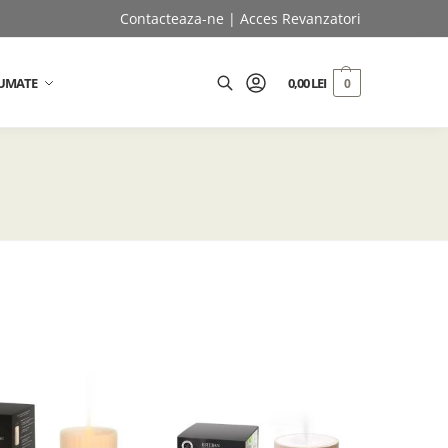
Contacteaza-ne
|
Acces Revanzatori
UMATE
0,00
LEI
0
Caută