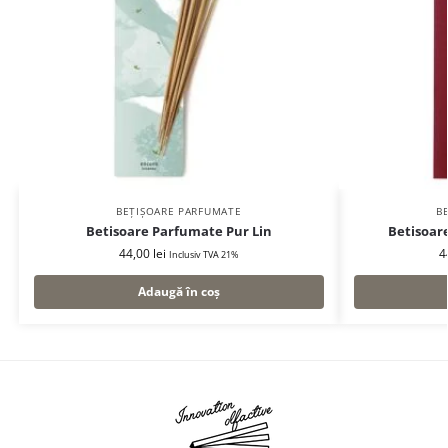
BEȚIȘOARE PARFUMATE
B
Betisoare Parfumate Pur Lin
Betisoar
44,00
lei
4
Inclusiv TVA 21%
Adaugă în coș