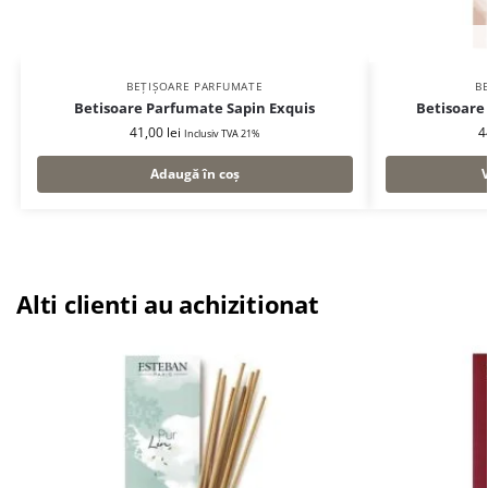
BEȚIȘOARE PARFUMATE
B
Betisoare Parfumate Sapin Exquis
Betisoare
41,00
lei
4
Inclusiv TVA 21%
Adaugă în coș
Alti clienti au achizitionat