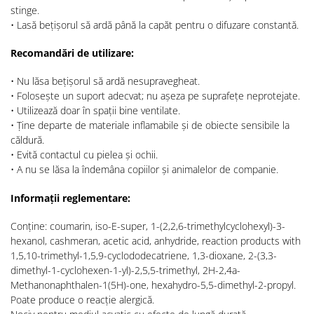
stinge.
• Lasă bețișorul să ardă până la capăt pentru o difuzare constantă.
Recomandări de utilizare:
• Nu lăsa bețișorul să ardă nesupravegheat.
• Folosește un suport adecvat; nu așeza pe suprafețe neprotejate.
• Utilizează doar în spații bine ventilate.
• Ține departe de materiale inflamabile și de obiecte sensibile la
căldură.
• Evită contactul cu pielea și ochii.
• A nu se lăsa la îndemâna copiilor și animalelor de companie.
Informații reglementare:
Conține: coumarin, iso-E-super, 1-(2,2,6-trimethylcyclohexyl)-3-
hexanol, cashmeran, acetic acid, anhydride, reaction products with
1,5,10-trimethyl-1,5,9-cyclododecatriene, 1,3-dioxane, 2-(3,3-
dimethyl-1-cyclohexen-1-yl)-2,5,5-trimethyl, 2H-2,4a-
Methanonaphthalen-1(5H)-one, hexahydro-5,5-dimethyl-2-propyl.
Poate produce o reacție alergică.