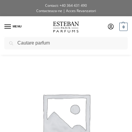
Contact: +40 364 431 490
Contacteaza-ne
|
Acces Revanzatori
0
MENU
Caută
Prima pagină
Shop
Bețișoare parfumate
Betisoare parfumate Terre D’ocre Karite
/
/
/