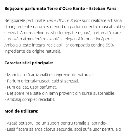
Bețișoare parfumate Terre d’Ocre Karité – Esteban Paris
Bețișoarele parfumate
Terre d’Ocre Karité
sunt realizate artizanal
din ingrediente naturale, oferind un parfum oriental-muscat cald și
senzual. Arderea eliberează o fumegație ușoară, parfumată, care
creează o atmosferă relaxantă și elegantă în orice încăpere.
Ambalajul este integral reciclabil, iar compoziția conține 95%
ingrediente de origine naturală.
Caracteristici principale:
• Manufactură artizanală din ingrediente naturale.
• Parfum oriental-muscat, cald și senzual.
• Fum delicat, ușor parfumat.
• Bețișoare realizate din lemn provenit din surse sustenabile.
• Ambalaj complet reciclabil.
Mod de utilizare:
• Așază bețișorul pe un suport pentru tămâie și aprinde-l.
• Lasă flacăra să ardă câteva secunde, apoi suflă ușor pentru a o