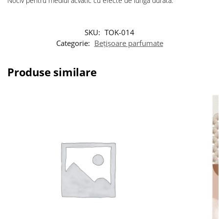
Nociv pentru mediul acvatic cu efecte de lungă durată.
SKU:
TOK-014
Categorie:
Bețișoare parfumate
Produse similare