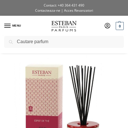
Contact: +40 364 431 490
Contacteaza-ne
|
Acces Revanzatori
0
MENU
Caută
Prima pagină
Shop
Buchete parfumate
Difuzor deco. Esprit de The&Rezerva 100ml
/
/
/