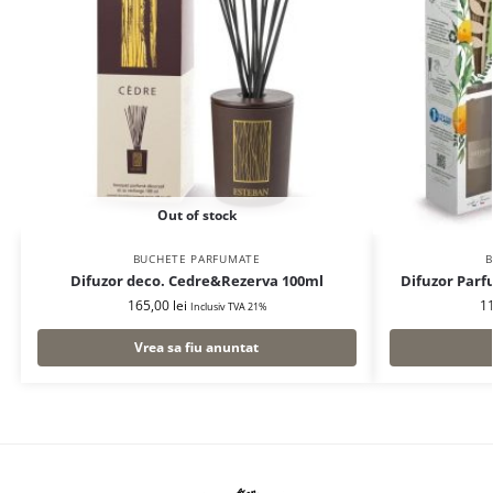
Out of stock
BUCHETE PARFUMATE
B
Difuzor deco. Cedre&Rezerva 100ml
Difuzor Par
165,00
lei
1
Inclusiv TVA 21%
Vrea sa fiu anuntat