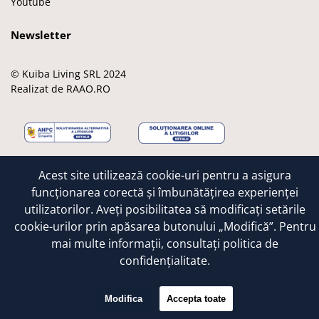
Youtube
Newsletter
© Kuiba Living SRL 2024
Realizat de RAAO.RO
M
M
V
A
G
Acest site utilizează cookie-uri pentru a asigura
a
a
i
p
o
funcționarea corectă și îmbunătățirea experienței
e
s
s
p
o
utilizatorilor. Aveți posibilitatea să modificați setările
s
t
a
l
g
t
e
e
l
cookie-urilor prin apăsarea butonului „Modifică”. Pentru
r
r
e
mai multe informații, consultați
politica de
o
c
confidențialitate.
a
r
d
Modifica
Accepta toate