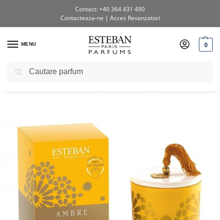
Contact: +40 364 431 490
Contacteaza-ne
|
Acces Revanzatori
0
MENU
Caută
Prima pagină
Shop
Lumânări parfumate
Lumanare deco. Ambre
/
/
/