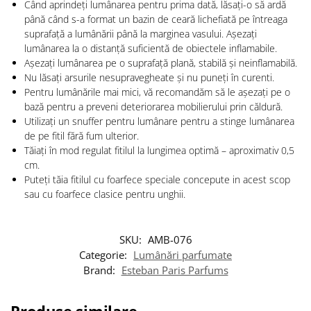
Când aprindeți lumânarea pentru prima dată, lăsați-o să ardă
până când s-a format un bazin de ceară lichefiată pe întreaga
suprafață a lumânării până la marginea vasului. Așezați
lumânarea la o distanță suficientă de obiectele inflamabile.
Așezați lumânarea pe o suprafață plană, stabilă și neinflamabilă.
Nu lăsați arsurile nesupravegheate și nu puneți în curenti.
Pentru lumânările mai mici, vă recomandăm să le așezați pe o
bază pentru a preveni deteriorarea mobilierului prin căldură.
Utilizați un snuffer pentru lumânare pentru a stinge lumânarea
de pe fitil fără fum ulterior.
Tăiați în mod regulat fitilul la lungimea optimă – aproximativ 0,5
cm.
Puteți tăia fitilul cu foarfece speciale concepute in acest scop
sau cu foarfece clasice pentru unghii.
SKU:
AMB-076
Categorie:
Lumânări parfumate
Brand:
Esteban Paris Parfums