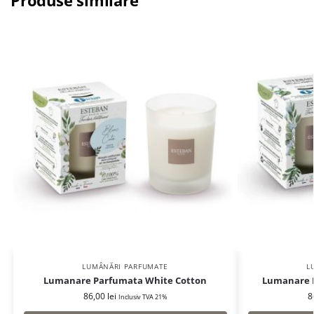
Produse similare
LUMÂNĂRI PARFUMATE
L
Lumanare Parfumata White Cotton
Lumanare P
86,00
lei
8
Inclusiv TVA 21%