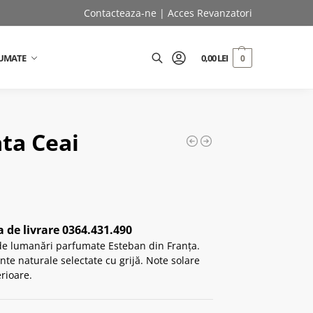
Contacteaza-ne
|
Acces Revanzatori
UMATE
0,00
LEI
0
Caută
ta Ceai
 de livrare 0364.431.490
de lumanări parfumate Esteban din Franța.
nte naturale selectate cu grijă. Note solare
erioare.