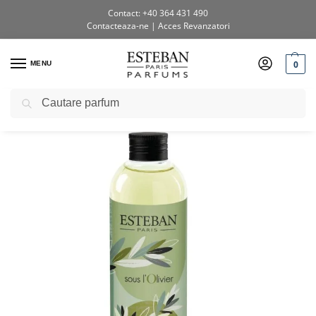
Contact: +40 364 431 490
Contacteaza-ne
|
Acces Revanzatori
0
MENU
Caută
Prima pagină
Shop
Rezerve pentru buchete parfumate
Rezerva Parfum 250ml Sous L’Olivier
/
/
/