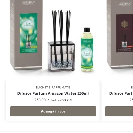
BUCHETE PARFUMATE
B
Difuzor Parfum Amazon Water 250ml
Difuzor Par
253,00
lei
2
Inclusiv TVA 21%
Adaugă în coș