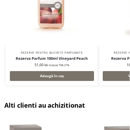
REZERVE PENTRU BUCHETE PARFUMATE
REZERVE 
Rezerva Parfum 100ml Vineyard Peach
Rezerva P
51,00
lei
1
Inclusiv TVA 21%
Adaugă în coș
Alti clienti au achizitionat