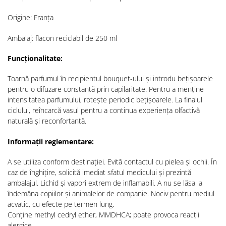
Origine: Franța
Ambalaj: flacon reciclabil de 250 ml
Funcționalitate:
Toarnă parfumul în recipientul bouquet-ului și introdu bețișoarele
pentru o difuzare constantă prin capilaritate. Pentru a menține
intensitatea parfumului, rotește periodic bețișoarele. La finalul
ciclului, reîncarcă vasul pentru a continua experiența olfactivă
naturală și reconfortantă.
Informații reglementare:
A se utiliza conform destinației. Evită contactul cu pielea și ochii. În
caz de înghițire, solicită imediat sfatul medicului și prezintă
ambalajul. Lichid și vapori extrem de inflamabili. A nu se lăsa la
îndemâna copiilor și animalelor de companie. Nociv pentru mediul
acvatic, cu efecte pe termen lung.
Conține methyl cedryl ether, MMDHCA; poate provoca reacții
alergice.