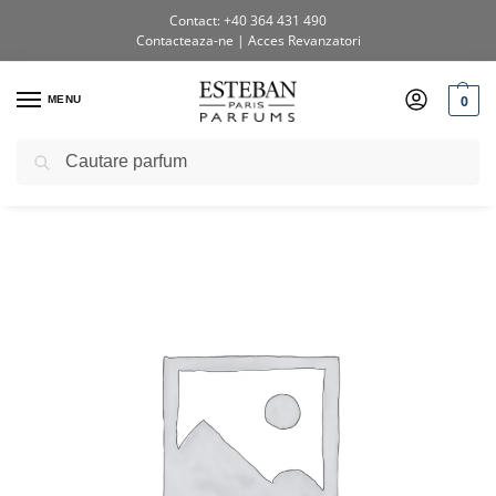
Contact: +40 364 431 490
Contacteaza-ne
|
Acces Revanzatori
0
MENU
Caută
Prima pagină
Shop
Testere si diverse
Pos Display 77X40X100 custodie Class Line
/
/
/