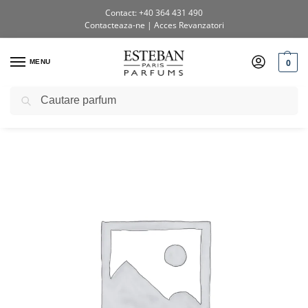
Contact: +40 364 431 490
Contacteaza-ne
|
Acces Revanzatori
0
MENU
Caută
Prima pagină
Shop
Testere si diverse
POS Produse pentru casa
/
/
/