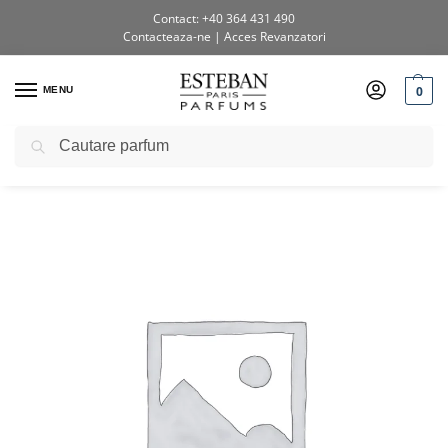
Contact: +40 364 431 490
Contacteaza-ne
|
Acces Revanzatori
0
MENU
Caută
Prima pagină
Shop
Testere si diverse
Tester Lumanare Pomegranate&Cinnamon
/
/
/