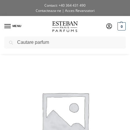
Contact: +40 364 431 490
Contacteaza-ne
|
Acces Revanzatori
0
MENU
Caută
Prima pagină
Shop
Uncategorized
Difuzor parfum Premium Edition 950ml Iris Cachemire
/
/
/