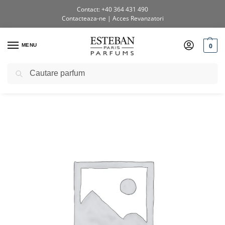
Contact: +40 364 431 490
Contacteaza-ne
|
Acces Revanzatori
0
MENU
Caută
Prima pagină
Shop
Uncategorized
Lumanare parfumata Cedru 90 g
/
/
/