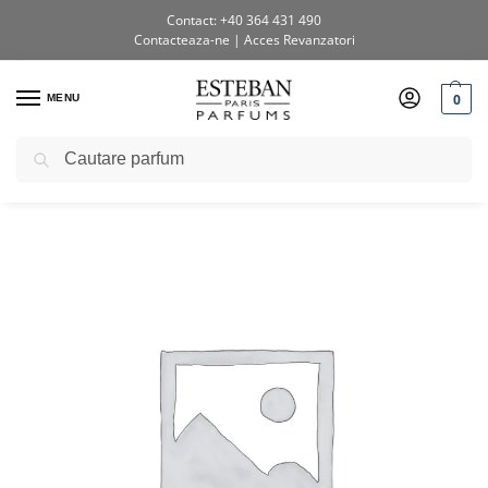
Contact: +40 364 431 490
Contacteaza-ne
|
Acces Revanzatori
0
MENU
Caută
Prima pagină
Shop
Uncategorized
Lumanare parfumata Pur Lin 90g
/
/
/