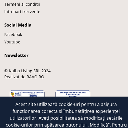
Termeni si conditii
Intrebari frecvente
Social Media
Facebook
Youtube
Newsletter
© Kuiba Living SRL 2024
Realizat de RAAO.RO
Acest site utilizează cookie-uri pentru a asigura
M
M
V
A
G
funcționarea corectă și îmbunătățirea experienței
a
a
i
p
o
utilizatorilor. Aveți posibilitatea să modificați setările
e
s
s
p
o
cookie-urilor prin apăsarea butonului „Modifică”. Pentru
s
t
a
l
g