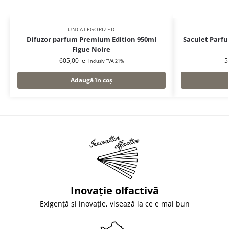
UNCATEGORIZED
Difuzor parfum Premium Edition 950ml
Saculet Parfu
Figue Noire
605,00
lei
5
Inclusiv TVA 21%
Adaugă în coș
Inovație olfactivă
Exigență și inovație, visează la ce e mai bun