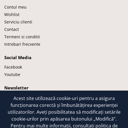
Contul meu
Wishlist
Serviciu clienti
Contact
Termeni si conditii
Intrebari frecvente
Social Media
Facebook
Youtube
Newsletter
Acest site utilizează cookie-uri pentru a asigura
© Kuiba Living SRL 2024
funcționarea corectă și îmbunătățirea experienței
Realizat de RAAO.RO
utilizatorilor. Aveți posibilitatea să modificați setările
cookie-urilor prin apăsarea butonului „Modifică”.
Pentru mai multe informații, consultați
politica de