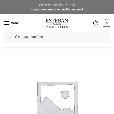
Contact: +40 364 431 490
Contacteaza-ne
|
Acces Revanzatori
0
MENU
Caută
Prima pagină
Shop
Uncategorized
Spray Camera 50ml Legendes D’Orient
/
/
/