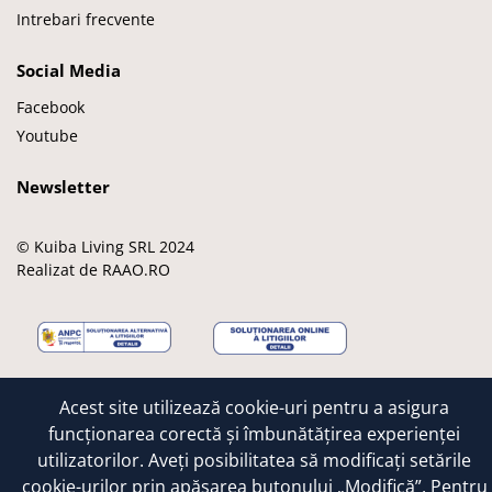
Intrebari frecvente
Social Media
Facebook
Youtube
Newsletter
© Kuiba Living SRL 2024
Realizat de RAAO.RO
M
M
V
A
G
Acest site utilizează cookie-uri pentru a asigura
a
a
i
p
o
e
s
s
p
o
funcționarea corectă și îmbunătățirea experienței
s
t
a
l
g
utilizatorilor. Aveți posibilitatea să modificați setările
t
e
e
l
cookie-urilor prin apăsarea butonului „Modifică”. Pentru