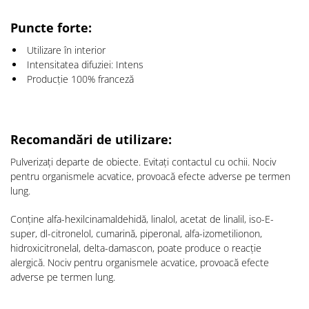
Puncte forte
:
Utilizare în interior
Intensitatea difuziei: Intens
Producție 100% franceză
Recomandări de utilizare:
Pulverizați departe de obiecte.
Evitați contactul cu ochii.
Nociv
pentru organismele acvatice, provoacă efecte adverse pe termen
lung.
Conține alfa-hexilcinamaldehidă, linalol, acetat de linalil, iso-E-
super, dl-citronelol, cumarină, piperonal, alfa-izometilionon,
hidroxicitronelal, delta-damascon, poate produce o reacție
alergică.
Nociv pentru organismele acvatice, provoacă efecte
adverse pe termen lung.