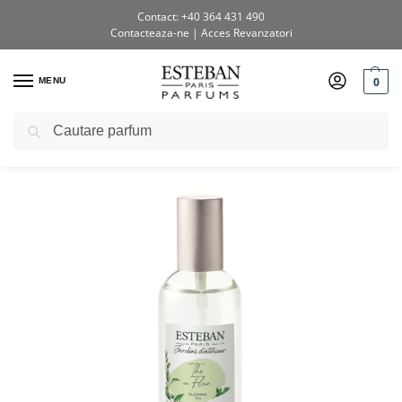
Contact: +40 364 431 490
Contacteaza-ne
|
Acces Revanzatori
0
MENU
Caută
Prima pagină
Shop
Vaporizatoare pentru cameră
Spray Camera 100ml Blooming Tea
/
/
/