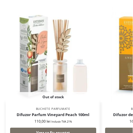
Out of stock
BUCHETE PARFUMATE
B
Difuzor Parfum Vineyard Peach 100ml
Difuzor d
110,00
lei
1
Inclusiv TVA 21%
Vrea sa fiu anuntat