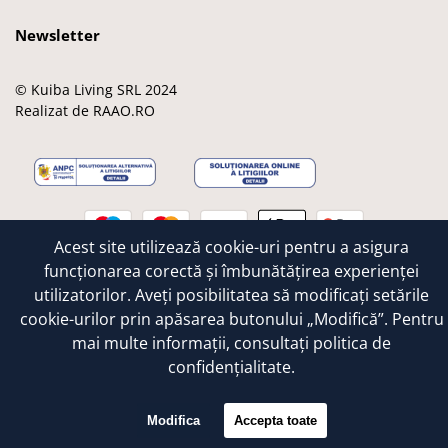
Newsletter
© Kuiba Living SRL 2024
Realizat de RAAO.RO
M
M
V
A
G
a
a
i
p
o
Acest site utilizează cookie-uri pentru a asigura
e
s
s
p
o
funcționarea corectă și îmbunătățirea experienței
s
t
a
l
g
utilizatorilor. Aveți posibilitatea să modificați setările
t
e
e
l
cookie-urilor prin apăsarea butonului „Modifică”. Pentru
r
r
e
o
c
mai multe informații, consultați
politica de
a
confidențialitate.
r
d
Modifica
Accepta toate