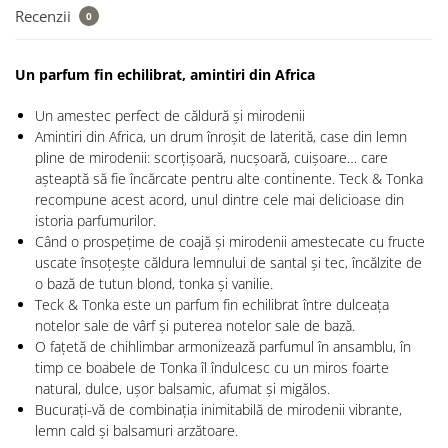
Recenzii
0
Un parfum fin echilibrat, amintiri din Africa
Un amestec perfect de căldură și mirodenii
Amintiri din Africa, un drum înroșit de laterită, case din lemn
pline de mirodenii: scorțișoară, nucșoară, cuișoare… care
așteaptă să fie încărcate pentru alte continente. Teck & Tonka
recompune acest acord, unul dintre cele mai delicioase din
istoria parfumurilor.
Când o prospețime de coajă și mirodenii amestecate cu fructe
uscate însoțește căldura lemnului de santal și tec, încălzite de
o bază de tutun blond, tonka și vanilie.
Teck & Tonka este un parfum fin echilibrat între dulceața
notelor sale de vârf și puterea notelor sale de bază.
O fațetă de chihlimbar armonizează parfumul în ansamblu, în
timp ce boabele de Tonka îl îndulcesc cu un miros foarte
natural, dulce, ușor balsamic, afumat și migălos.
Bucurați-vă de combinația inimitabilă de mirodenii vibrante,
lemn cald și balsamuri arzătoare.