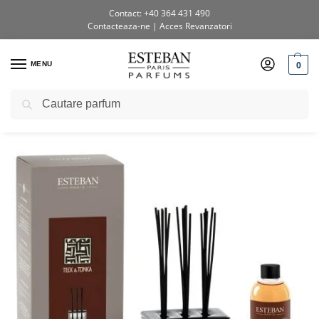
Contact: +40 364 431 490
Contacteaza-ne
|
Acces Revanzatori
0
MENU
Caută
Prima pagină
Shop
Buchete parfumate
Difuzor Parfum Teck&Tonka 250ml
/
/
/