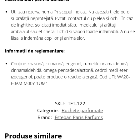
Utilizați rezerva numai în scopul indicat. Nu așezați tijele pe o
suprafață neprotejată. Evitați contactul cu pielea și ochii. În caz
de înghițire, solicitați imediat sfatul medicului și arătați
ambalajul sau eticheta. Lichid și vapori foarte inflamabili. A nu se
lăsa la îndemâna copiilor și animalelor.
Informații de reglementare:
Conține koavonă, cumarină, eugenol, α-metilcinnamaldehidă,
cinnamaldehidă, omega-pentadecalactonă, cedrol metil eter,
izoeugenol, poate produce o reacție alergică. Cod UFI: WA20-
E0AM-M00Y-1UM1
SKU:
TET-122
Categorie:
Buchete parfumate
Brand:
Esteban Paris Parfums
Produse similare