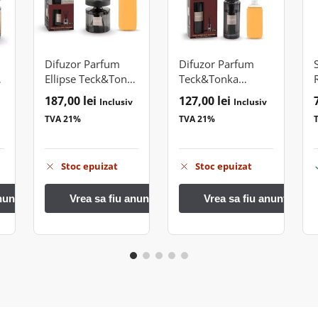
Difuzor Parfum
Difuzor Parfum
a
Ellipse Teck&Tonka
Teck&Tonka
200ml
100ml
187,00
lei
127,00
lei
Inclusiv
Inclusiv
TVA 21%
TVA 21%
Stoc epuizat
Stoc epuizat