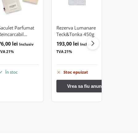
Saculet Parfumat
Rezerva Lumanare
Lumanare 
Reincarcabil
Teck&Tonka 450g
Teck&Tonk
Teck&Tonka
76,00
lei
193,00
lei
165,00
lei
Inclusiv
Inclusiv
TVA 21%
TVA 21%
TVA 21%
În stoc
Stoc epuizat
Stoc ep