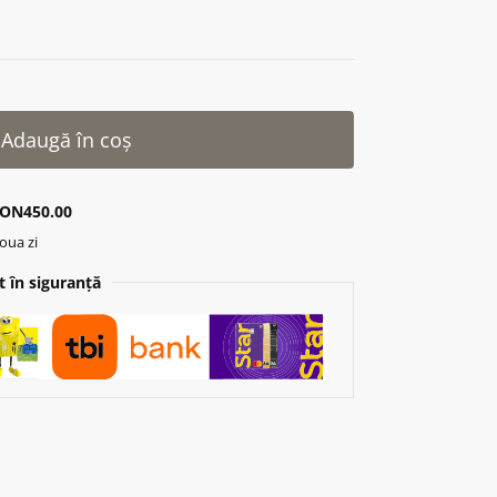
Adaugă în coș
ON450.00
oua zi
 în siguranță