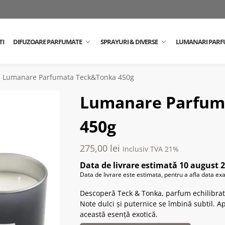
TI
DIFUZOARE PARFUMATE
SPRAYURI & DIVERSE
LUMANARI PARF
Lumanare Parfumata Teck&Tonka 450g
Lumanare Parfum
450g
275,00
lei
Inclusiv TVA 21%
Data de livrare estimată 10 august 
Data de livrare este estimata, pentru a afla data ex
Descoperă Teck & Tonka, parfum echilibrat î
Note dulci și puternice se îmbină subtil. 
această esență exotică.