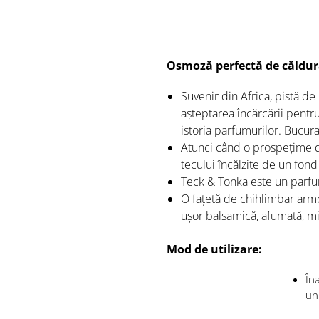
Osmoză perfectă de căldur
Suvenir din Africa, pistă de
așteptarea încărcării pentr
istoria parfumurilor. Bucura
Atunci când o prospețime de
tecului încălzite de un fond
Teck & Tonka este un parfum 
O fațetă de chihlimbar armo
ușor balsamică, afumată, mi
Mod de utilizare:
Îna
un