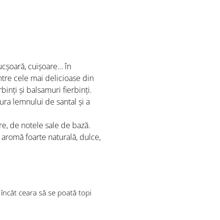
nucșoară, cuișoare… în
tre cele mai delicioase din
inți și balsamuri fierbinți.
ra lemnului de santal și a
re, de notele sale de bază.
 aromă foarte naturală, dulce,
l încât ceara să se poată topi