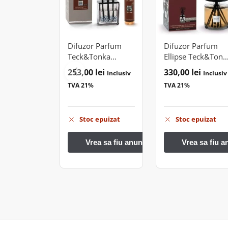
Difuzor Parfum
Difuzor Parfum
Teck&Tonka
Ellipse Teck&Tonk
250ml
500ml
253,00
lei
330,00
lei
Inclusiv
Inclusiv
TVA 21%
TVA 21%
Stoc epuizat
Stoc epuizat