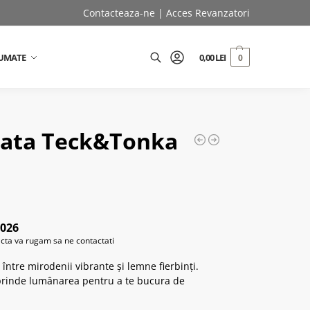
Contacteaza-ne
|
Acces Revanzatori
UMATE
0,00
LEI
0
Caută
ata Teck&Tonka
2026
acta va rugam sa ne contactati
ntre mirodenii vibrante și lemne fierbinți.
Aprinde lumânarea pentru a te bucura de