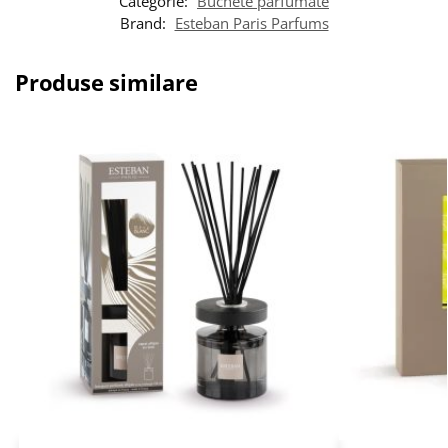
Categorie:
Buchete parfumate
Brand:
Esteban Paris Parfums
Produse similare