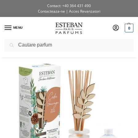
Contact: +40 364 431 490
Contacteaza-ne
|
Acces Revanzatori
0
MENU
Caută
Prima pagină
Shop
Buchete parfumate
Difuzor Parfum Wild Cedar 100ml
/
/
/