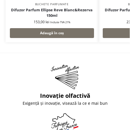
BUCHETE PARFUMATE
B
Difuzor Parfum Ellipse Reve Blanc&Rezerva
Difuzor Par
150ml
153,00
lei
2
Inclusiv TVA 21%
Adaugă în coș
Inovație olfactivă
Exigență și inovație, visează la ce e mai bun