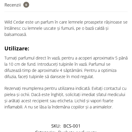
Recenzii
0
Wild Cedar este un parfum în care lemnele proaspete rășinoase se
întâlnesc cu lemnele uscate și fumurii, pe o bază caldă și
balsamoasă.
Utilizare:
Turnați parfumul direct în vază, pentru a acoperi aproximativ 5 până
la 10 cm de fund. Introduceți tulpinile în vază. Parfumul se
difuzează timp de aproximativ 4 săptămâni. Pentru a optimiza
difuzia, faceți tulpinile să danseze în mod regulat.
Rezervați reumplerea pentru utilizarea indicată. Evitați contactul cu
pielea și ochii. Dacă este înghițit, solicitați imediat sfatul medicului
și arătați acest recipient sau eticheta. Lichid și vapori foarte
inflamabili. A nu se lăsa la îndemâna copiilor și a animalelor.
SKU:
BCS-001