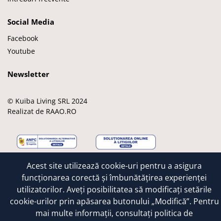
Social Media
Facebook
Youtube
Newsletter
© Kuiba Living SRL 2024
Realizat de RAAO.RO
M
M
V
A
G
Acest site utilizează cookie-uri pentru a asigura
a
a
i
p
o
funcționarea corectă și îmbunătățirea experienței
e
s
s
p
o
utilizatorilor. Aveți posibilitatea să modificați setările
s
t
a
l
g
cookie-urilor prin apăsarea butonului „Modifică”. Pentru
t
e
e
l
mai multe informații, consultați
politica de
r
r
e