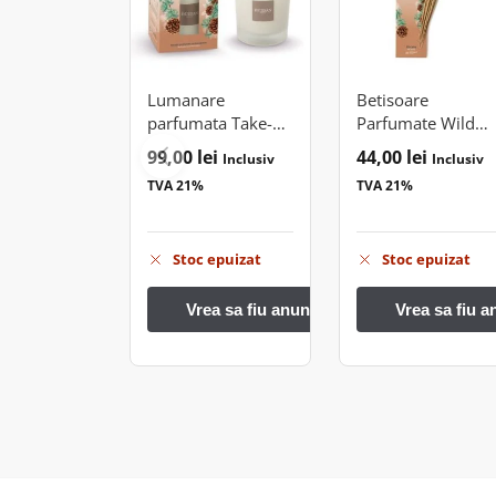
Lumanare
Betisoare
parfumata Take-
Parfumate Wild
Away 180g Wild
Cedar
99,00
lei
44,00
lei
Inclusiv
Inclusiv
Cedar
TVA 21%
TVA 21%
Stoc epuizat
Stoc epuizat