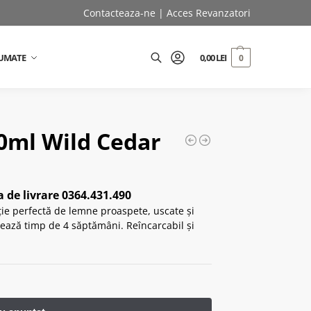
Contacteaza-ne
|
Acces Revanzatori
UMATE
0,00
LEI
0
Caută
0ml Wild Cedar
 de livrare 0364.431.490
e perfectă de lemne proaspete, uscate și
zează timp de 4 săptămâni. Reîncarcabil și