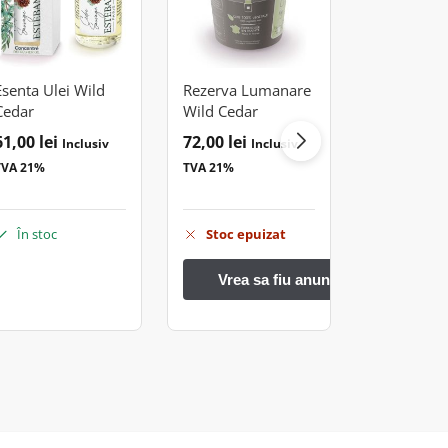
Esenta Ulei Wild
Rezerva Lumanare
Spray Cam
Cedar
Wild Cedar
100ml Wil
61,00
lei
72,00
lei
99,00
lei
Inclusiv
Inclusiv
I
TVA 21%
TVA 21%
TVA 21%
În stoc
Stoc epuizat
În stoc