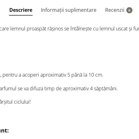
Descriere
Informații suplimentare
Recenzii
0
are lemnul proaspăt rășinos se întâlnește cu lemnul uscat și fu
ă, pentru a acoperi aproximativ 5 până la 10 cm.
arfumul se va difuza timp de aproximativ 4 săptămâni.
rșitul ciclului!
unt: