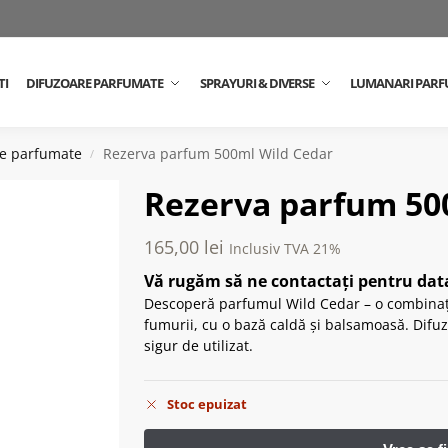
TI
DIFUZOARE PARFUMATE
SPRAYURI & DIVERSE
LUMANARI PARF
te parfumate
Rezerva parfum 500ml Wild Cedar
/
Rezerva parfum 50
165,00
lei
Inclusiv TVA 21%
Vă rugăm să ne contactați pentru data
Descoperă parfumul Wild Cedar – o combinați
fumurii, cu o bază caldă și balsamoasă. Difu
sigur de utilizat.
Stoc epuizat