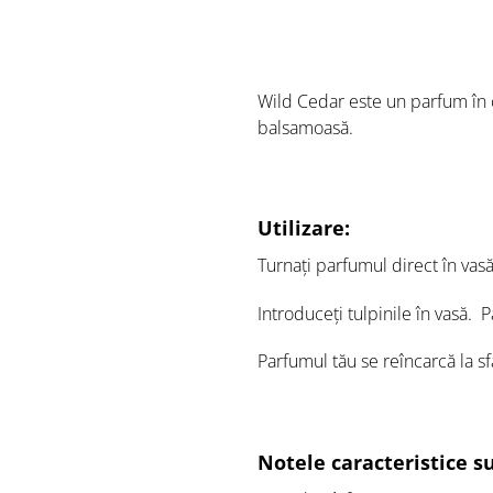
Wild Cedar este un parfum în c
balsamoasă.
Utilizare:
Turnați parfumul direct în vas
Introduceți tulpinile în vasă.
P
Parfumul tău se reîncarcă la sfâ
Notele caracteristice s