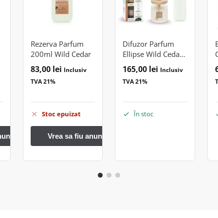
Rezerva Parfum
Difuzor Parfum
200ml Wild Cedar
Ellipse Wild Cedar
200ml
83,00
lei
165,00
lei
Inclusiv
Inclusiv
TVA 21%
TVA 21%
Stoc epuizat
În stoc