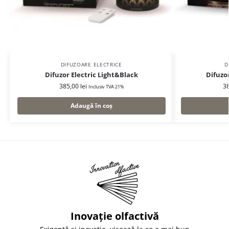
DIFUZOARE ELECTRICE
D
Difuzor Electric Light&Black
Difuzo
385,00
lei
3
Inclusiv TVA 21%
Adaugă în coș
Inovație olfactivă