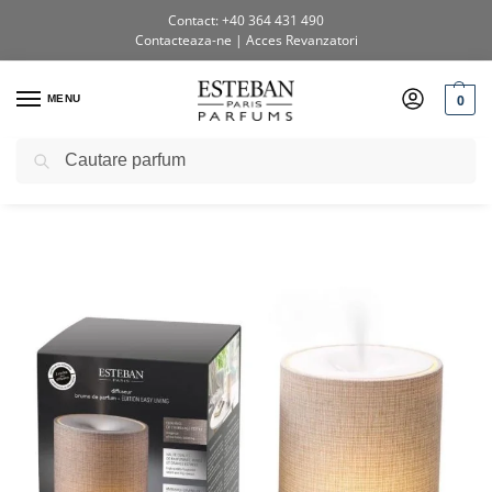
Contact: +40 364 431 490
Contacteaza-ne
|
Acces Revanzatori
0
MENU
Caută
Prima pagină
Shop
Difuzoare electrice
Difuzor Electric Easy Living edition
/
/
/