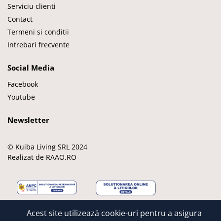
Serviciu clienti
Contact
Termeni si conditii
Intrebari frecvente
Social Media
Facebook
Youtube
Newsletter
© Kuiba Living SRL 2024
Realizat de RAAO.RO
M
M
V
A
G
Acest site utilizează cookie-uri pentru a asigura
a
a
i
p
o