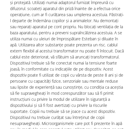
și protejată. Utilizați numai adaptorul furnizat împreună cu
difuzorul. scoateți aparatul din priză înainte de a efectua orice
operațiune, cum ar fi curățarea sau umplerea acestuia. Păstrați-
l departe de îndemâna copiilor și a animalelor. Nu demontați
sau reparați aparatul pe cont propriu. Nu blocați ventilația de la
baza aparatului, pentru a preveni supraîncălzirea acestuia. A se
utiliza numai cu uleiuri de împrospătare Esteban și diluate în
apă. Utilizarea altor substanțe poate prezenta un risc. cablul
extern flexibil al acestui transformator nu poate fi înlocuit. Dacă
cablul este deteriorat, vă sfătuim să aruncați transformatorul.
Dispozitivul trebuie să fie conectat numai la tensiune foarte
joasă, în conformitate cu indicațiile de pe dispozitiv. Acest
dispozitiv poate fi utilizat de copii cu vârsta de peste 8 ani și de
persoane cu capacități fizice, senzoriale sau mentale reduse
sau lipsite de experiență sau cunoștințe, cu condiția ca aceștia
să fie supravegheați în mod corespunzător sau să fi primit
instrucțiuni cu privire la modul de utilizare în siguranță a
dispozitivului și să fi fost avertizați cu privire la riscurile
suportate. Copiii nu trebuie să se joace cu acest dispozitiv.
Dispozitivul nu trebuie curățat sau întreținut de copii
nesupravegheați. Microorganismele care pot fi prezente în apă