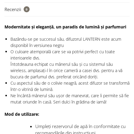
Recenzii
0
Modernitate și eleganță, un paradis de lumină și parfumuri
Bazându-se pe succesul său, difuzorul LANTERN este acum
disponibil în versiunea negru
O culoare atemporală care se va potrivi perfect cu toate
interioarele dvs.
Întotdeauna echipat cu mânerul său și cu sistemul său
wireless, amplasați-l în orice cameră a casei dvs. pentru a vă
bucura de parfumul dvs. preferat oricând doriți.
Cu aspectul său de o colivie neagră, acest difuzor se transformă
într-o vitrină de lumină.
Ne încântă mânerul său ușor de manevrat, care îi permite să fie
mutat oriunde în casă. Seri dulci în grădina de iarnă!
Mod de utilizare:
Umpleți rezervorul de apă în conformitate cu
recomandările din instrucțiuni.