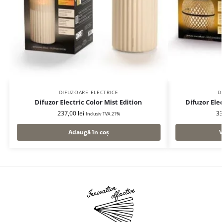
DIFUZOARE ELECTRICE
D
Difuzor Electric Color Mist Edition
Difuzor El
237,00
lei
3
Inclusiv TVA 21%
Adaugă în coș