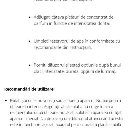
Adăugați câteva picături de concentrat de
parfum în funcție de intensitatea dorită.
Umpleți rezervorul de apă în conformitate cu
recomandările din instrucțiuni.
Porniți difuzorul și setați opțiunile după bunul
plac (intensitate, durată, opțiuni de lumină).
Recomandări de utilizare:
Evitați șocurile, nu vopsiți sau acoperiți aparatul. Numai pentru
utilizare în interior. Asigurați-vă că soluția nu curge în afara
recipientului. după utilizare, nu lăsați soluția în aparat și curățați
aparatul imediat. Nu deplasați umidificatorul atunci când acesta
este în funcțiune. așezați aparatul pe o suprafață plană, stabilă