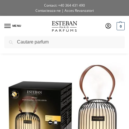
Contact: +40 364 431 490
Contacteaza-ne
|
Acces Revanzatori
0
MENU
Caută
Prima pagină
Shop
Difuzoare electrice
Difuzor Electric Lantern Edition negru
/
/
/