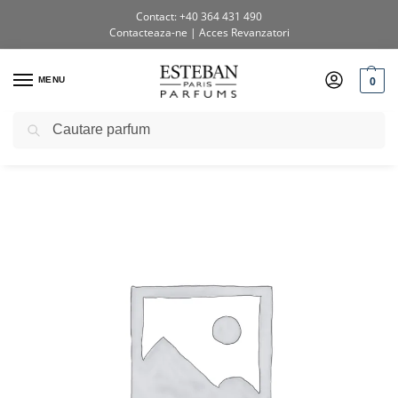
Contact: +40 364 431 490
Contacteaza-ne
|
Acces Revanzatori
0
MENU
Caută
Prima pagină
Shop
Lumânări parfumate
Lumanare deco.180 g Vanille D’or
/
/
/