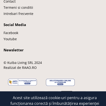
Contact
Termeni si conditii
Intrebari frecvente
Social Media
Facebook
Youtube
Newsletter
© Kuiba Living SRL 2024
Realizat de RAAO.RO
M
M
V
A
G
Acest site utilizează cookie-uri pentru a asigura
a
a
i
p
o
e
s
s
p
o
funcționarea corectă și îmbunătățirea experienței