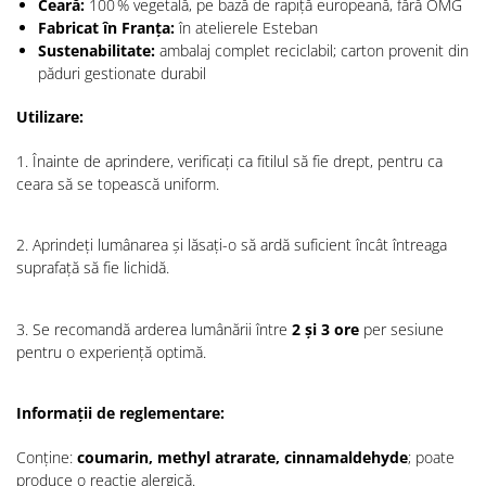
Ceară:
100 % vegetală, pe bază de rapiță europeană, fără OMG
Fabricat în Franța:
în atelierele Esteban
Sustenabilitate:
ambalaj complet reciclabil; carton provenit din
păduri gestionate durabil
Utilizare:
1. Înainte de aprindere, verificați ca fitilul să fie drept, pentru ca
ceara să se topească uniform.
2. Aprindeți lumânarea și lăsați-o să ardă suficient încât întreaga
suprafață să fie lichidă.
3. Se recomandă arderea lumânării între
2 și 3 ore
per sesiune
pentru o experiență optimă.
Informații de reglementare:
Conține:
coumarin, methyl atrarate, cinnamaldehyde
; poate
produce o reacție alergică.