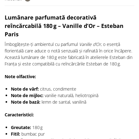
Lumânare parfumată decorativă
reîncărcabilă 180 g – Vanille d’Or – Esteban
Paris
Îmbogățește-ți ambientul cu parfumul
Vanille d’Or
, o esență
florientală care aduce o notă senzuală și rafinată în orice încăpere.
Această lumânare de 180 g este fabricată în atelierele Esteban din
Franța și este compatibilă cu reîncărcările Esteban de 180 g.
Note olfactive:
Note de vârf:
citrus, condimente
Note de mijloc:
vanilie naturală, heliotropină
Note de bază:
lemn de santal, vanilină
Caracteristici:
Greutate:
180 g
Fitil:
bumbac pur