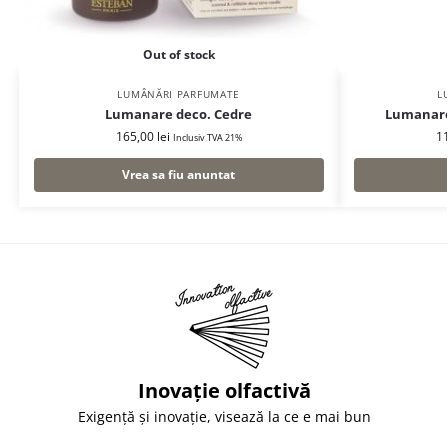
Out of stock
LUMÂNĂRI PARFUMATE
L
Lumanare deco. Cedre
Lumanare
165,00
lei
1
Inclusiv TVA 21%
Vrea sa fiu anuntat
Inovație olfactivă
Exigență și inovație, visează la ce e mai bun