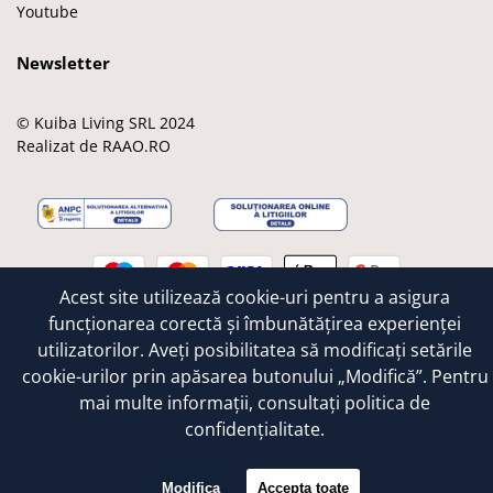
Youtube
Newsletter
© Kuiba Living SRL 2024
Realizat de RAAO.RO
M
M
V
A
G
a
a
i
p
o
Acest site utilizează cookie-uri pentru a asigura
e
s
s
p
o
funcționarea corectă și îmbunătățirea experienței
s
t
a
l
g
utilizatorilor. Aveți posibilitatea să modificați setările
t
e
e
l
cookie-urilor prin apăsarea butonului „Modifică”. Pentru
r
r
e
o
c
mai multe informații, consultați
politica de
a
confidențialitate.
r
d
Modifica
Accepta toate