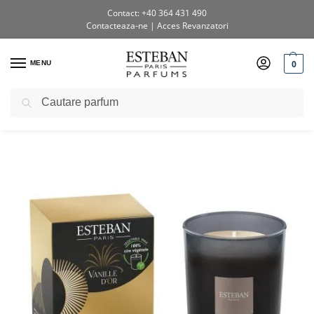
Contact: +40 364 431 490
Contacteaza-ne
|
Acces Revanzatori
0
MENU
Caută
Prima pagină
Shop
Lumânări parfumate
Lumanare Parfumata 180 g Vanille D’or
/
/
/