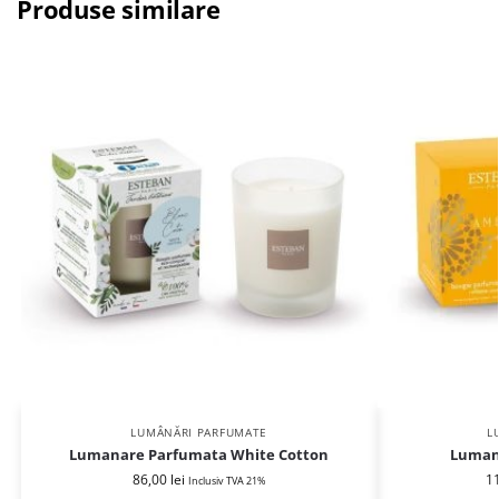
Produse similare
LUMÂNĂRI PARFUMATE
L
Lumanare Parfumata White Cotton
Luman
86,00
lei
1
Inclusiv TVA 21%