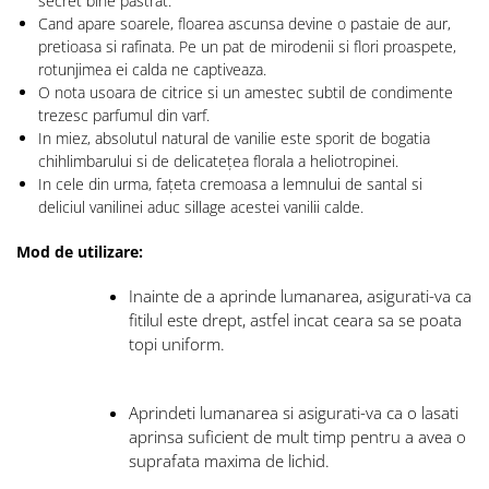
secret bine pastrat.
Cand apare soarele, floarea ascunsa devine o pastaie de aur,
pretioasa si rafinata. Pe un pat de mirodenii si flori proaspete,
rotunjimea ei calda ne captiveaza.
O nota usoara de citrice si un amestec subtil de condimente
trezesc parfumul din varf.
In miez, absolutul natural de vanilie este sporit de bogatia
chihlimbarului si de delicatețea florala a heliotropinei.
In cele din urma, fațeta cremoasa a lemnului de santal si
deliciul vanilinei aduc sillage acestei vanilii calde.
Mod de utilizare:
Inainte de a aprinde lumanarea, asigurati-va ca
fitilul este drept, astfel incat ceara sa se poata
topi uniform.
Aprindeti lumanarea si asigurati-va ca o lasati
aprinsa suficient de mult timp pentru a avea o
suprafata maxima de lichid.