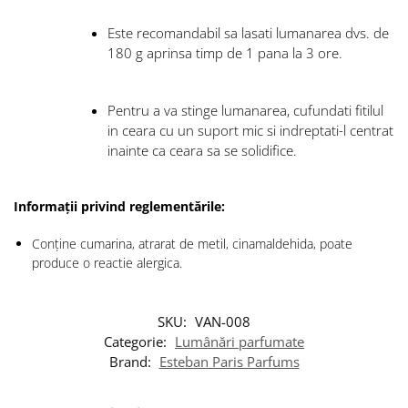
Este recomandabil sa lasati lumanarea dvs. de
180 g aprinsa timp de 1 pana la 3 ore.
Pentru a va stinge lumanarea, cufundati fitilul
in ceara cu un suport mic si indreptati-l centrat
inainte ca ceara sa se solidifice.
Informații privind reglementările:
Conține cumarina, atrarat de metil, cinamaldehida, poate
produce o reactie alergica.
SKU:
VAN-008
Categorie:
Lumânări parfumate
Brand:
Esteban Paris Parfums