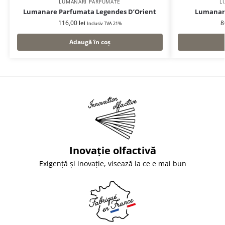
LUMÂNĂRI PARFUMATE
L
Lumanare Parfumata Legendes D’Orient
Lumanare
116,00
lei
8
Inclusiv TVA 21%
Adaugă în coș
Inovație olfactivă
Exigență și inovație, visează la ce e mai bun