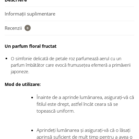
Informații suplimentare
Recenzii
0
Un parfum floral fructat
O simfonie delicată de petale roz parfumează aerul cu un
parfum îmbătător care evocă frumusețea efemeră a primăverii
japoneze.
Mod de utilizare:
Înainte de a aprinde lumânarea, asigurați-vă că
fitilul este drept, astfel încât ceara să se
topească uniform.
Aprindeți lumânarea și asigurați-vă că o lăsați
aprinsă suficient de mult timp pentru a avea o