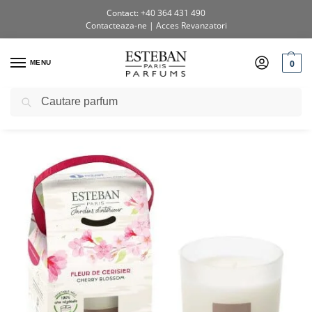
Contact: +40 364 431 490
Contacteaza-ne
|
Acces Revanzatori
0
MENU
Caută
Prima pagină
Shop
Lumânări parfumate
Lumanare parfumata Cherry Blossom
/
/
/