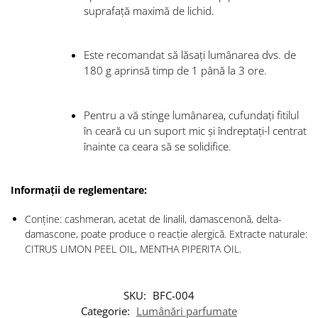
suprafață maximă de lichid.
Este recomandat să lăsați lumânarea dvs. de
180 g aprinsă timp de 1 până la 3 ore.
Pentru a vă stinge lumânarea, cufundați fitilul
în ceară cu un suport mic și îndreptați-l centrat
înainte ca ceara să se solidifice.
Informații de reglementare:
Conține: cashmeran, acetat de linalil, damascenonă, delta-
damascone, poate produce o reacție alergică. Extracte naturale:
CITRUS LIMON PEEL OIL, MENTHA PIPERITA OIL.
SKU:
BFC-004
Categorie:
Lumânări parfumate