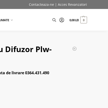
Contacteaza-ne
|
Acces Revanzatori
UMATE
0,00
LEI
0
Caută
u Difuzor Plw-
ta de livrare 0364.431.490