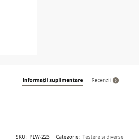
Informații suplimentare
Recenzii
0
SKU:
PLW-223
Categorie:
Testere si diverse