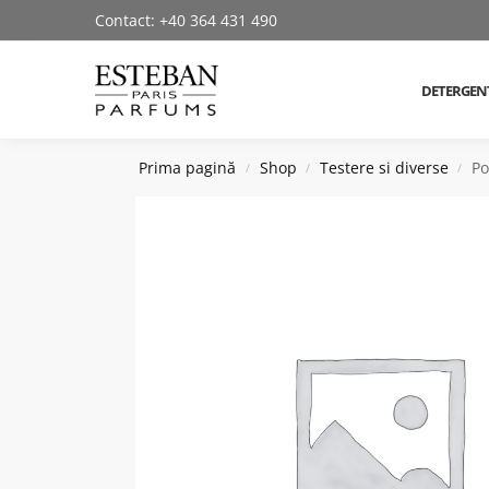
Contact: +40 364 431 490
Cautare produse
DETERGEN
Prima pagină
Shop
Testere si diverse
Po
/
/
/