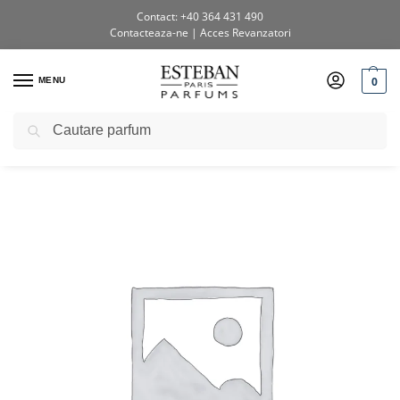
Contact: +40 364 431 490
Contacteaza-ne
|
Acces Revanzatori
0
MENU
Caută
Prima pagină
Shop
Testere si diverse
POS Semn pt display tower PLW-933 New Jardins D’interieur
/
/
/