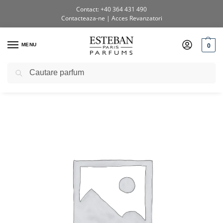
Contact: +40 364 431 490
Contacteaza-ne
|
Acces Revanzatori
0
MENU
Caută
Prima pagină
Shop
Testere si diverse
Tester Difuzor Parfum 250ml Triptique cu Betisoa
/
/
/