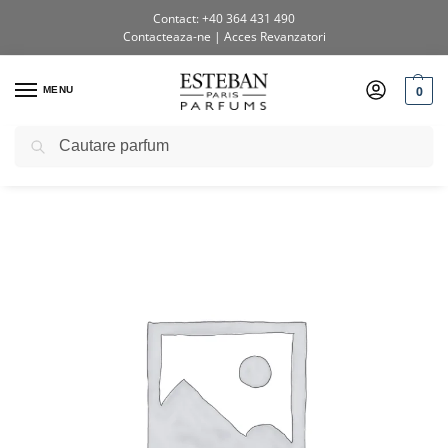
Contact: +40 364 431 490
Contacteaza-ne
|
Acces Revanzatori
0
MENU
Caută
Prima pagină
Shop
Testere si diverse
Tester Lumanare Rouge Cassis
/
/
/