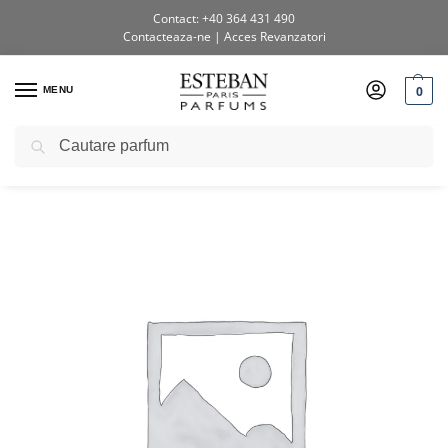
Contact: +40 364 431 490
Contacteaza-ne
|
Acces Revanzatori
0
MENU
Caută
Prima pagină
Shop
Testere si diverse
Tester Lumanare Soft Vervain
/
/
/