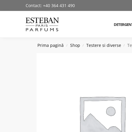
Contact: +40 364 431 490
Cautare produse
DETERGEN
Prima pagină
Shop
Testere si diverse
Te
/
/
/