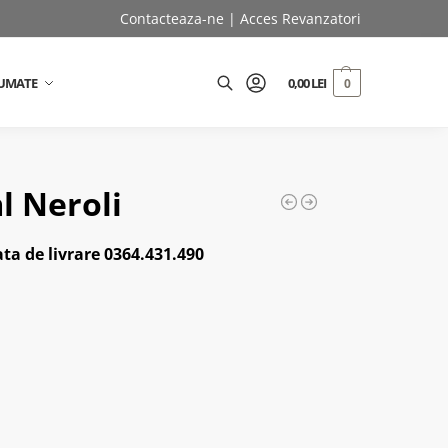
Contacteaza-ne
|
Acces Revanzatori
UMATE
0,00
LEI
0
Caută
l Neroli
ta de livrare 0364.431.490