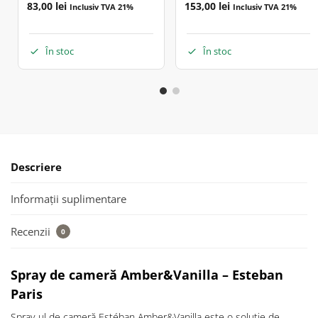
83,00
lei
153,00
lei
Inclusiv TVA 21%
Inclusiv TVA 21%
În stoc
În stoc
Descriere
Informații suplimentare
Recenzii
0
Spray de cameră Amber&Vanilla – Esteban
Paris
Spray‑ul de cameră Estéban Amber&Vanilla este o soluție de