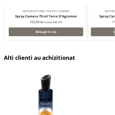
VAPORIZATOARE PENTRU CAMERĂ
VAPOR
Spray Camera 75 ml Terre D’Agrumes
Spray Cam
102,00
lei
1
Inclusiv TVA 21%
Adaugă în coș
Alti clienti au achizitionat