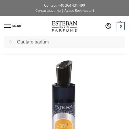
Contact: +40 364 431 490
Contacteaza-ne
|
Acces Revanzatori
0
MENU
Caută
Prima pagină
Shop
Vaporizatoare pentru cameră
Spray Camera 100ml Amber&Vanilla
/
/
/