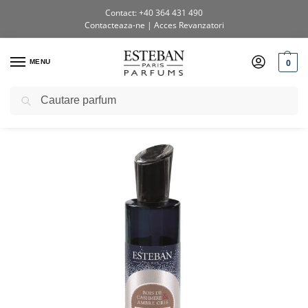
Contact: +40 364 431 490
Contacteaza-ne
|
Acces Revanzatori
0
MENU
Caută
Prima pagină
Shop
Vaporizatoare pentru cameră
Spray Camera 100ml Cashmere&Ambergris
/
/
/