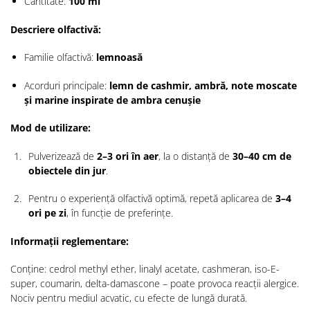
Cantitate:
100 ml
Descriere olfactivă:
Familie olfactivă:
lemnoasă
Acorduri principale:
lemn de cashmir, ambră, note moscate
și marine inspirate de ambra cenușie
Mod de utilizare:
Pulverizează de
2–3 ori în aer
, la o distanță de
30–40 cm de
obiectele din jur
.
Pentru o experiență olfactivă optimă, repetă aplicarea de
3–4
ori pe zi
, în funcție de preferințe.
Informații reglementare:
Conține: cedrol methyl ether, linalyl acetate, cashmeran, iso-E-
super, coumarin, delta-damascone – poate provoca reacții alergice.
Nociv pentru mediul acvatic, cu efecte de lungă durată.