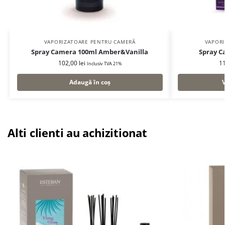
VAPORIZATOARE PENTRU CAMERĂ
VAPOR
Spray Camera 100ml Amber&Vanilla
Spray C
102,00
lei
1
Inclusiv TVA 21%
Adaugă în coș
Alti clienti au achizitionat