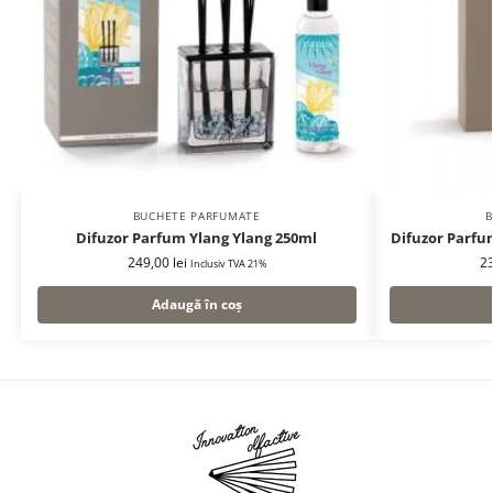
BUCHETE PARFUMATE
B
Difuzor Parfum Ylang Ylang 250ml
Difuzor Parfu
249,00
lei
2
Inclusiv TVA 21%
Adaugă în coș